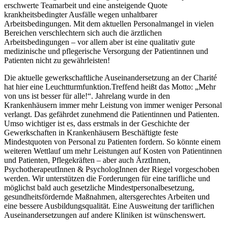
erschwerte Teamarbeit und eine ansteigende Quote
krankheitsbedingter Ausfälle wegen unhaltbarer
Arbeitsbedingungen. Mit dem aktuellen Personalmangel in vielen
Bereichen verschlechtern sich auch die ärztlichen
Arbeitsbedingungen – vor allem aber ist eine qualitativ gute
medizinische und pflegerische Versorgung der Patientinnen und
Patienten nicht zu gewährleisten!
Die aktuelle gewerkschaftliche Auseinandersetzung an der Charité
hat hier eine Leuchtturmfunktion.Treffend heißt das Motto: „Mehr
von uns ist besser für alle!“. Jahrelang wurde in den
Krankenhäusern immer mehr Leistung von immer weniger Personal
verlangt. Das gefährdet zunehmend die Patientinnen und Patienten.
Umso wichtiger ist es, dass erstmals in der Geschichte der
Gewerkschaften in Krankenhäusern Beschäftigte feste
Mindestquoten von Personal zu Patienten fordern. So könnte einem
weiteren Wettlauf um mehr Leistungen auf Kosten von Patientinnen
und Patienten, Pflegekräften – aber auch ÄrztInnen,
PsychotherapeutInnen & PsychologInnen der Riegel vorgeschoben
werden. Wir unterstützen die Forderungen für eine tarifliche und
möglichst bald auch gesetzliche Mindestpersonalbesetzung,
gesundheitsfördernde Maßnahmen, altersgerechtes Arbeiten und
eine bessere Ausbildungsqualität. Eine Ausweitung der tariflichen
Auseinandersetzungen auf andere Kliniken ist wünschenswert.