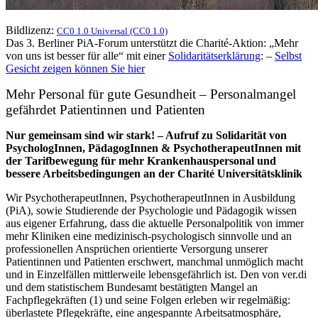
Bildlizenz:
CC0 1.0 Universal (CC0 1.0)
Das 3. Berliner PiA-Forum unterstützt die Charité-Aktion: „Mehr
von uns ist besser für alle“ mit einer
Solidaritätserklärung
: –
Selbst
Gesicht zeigen können Sie hier
Mehr Personal für gute Gesundheit – Personalmangel
gefährdet Patientinnen und Patienten
Nur gemeinsam sind wir stark! – Aufruf zu Solidarität von
PsychologInnen, PädagogInnen & PsychotherapeutInnen mit
der Tarifbewegung für mehr Krankenhauspersonal und
bessere Arbeitsbedingungen an der Charité Universitätsklinik
Wir PsychotherapeutInnen, PsychotherapeutInnen in Ausbildung
(PiA), sowie Studierende der Psychologie und Pädagogik wissen
aus eigener Erfahrung, dass die aktuelle Personalpolitik von immer
mehr Kliniken eine medizinisch-psychologisch sinnvolle und an
professionellen Ansprüchen orientierte Versorgung unserer
Patientinnen und Patienten erschwert, manchmal unmöglich macht
und in Einzelfällen mittlerweile lebensgefährlich ist. Den von ver.di
und dem statistischem Bundesamt bestätigten Mangel an
Fachpflegekräften (1) und seine Folgen erleben wir regelmäßig:
überlastete Pflegekräfte, eine angespannte Arbeitsatmosphäre,