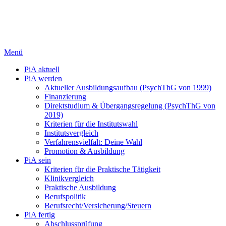
Menü
PiA aktuell
PiA werden
Aktueller Ausbildungsaufbau (PsychThG von 1999)
Finanzierung
Direktstudium & Übergangsregelung (PsychThG von
2019)
Kriterien für die Institutswahl
Institutsvergleich
Verfahrensvielfalt: Deine Wahl
Promotion & Ausbildung
PiA sein
Kriterien für die Praktische Tätigkeit
Klinikvergleich
Praktische Ausbildung
Berufspolitik
Berufsrecht/Versicherung/Steuern
PiA fertig
Abschlussprüfung