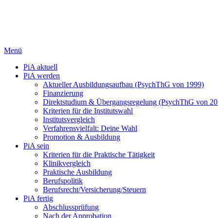
Menü
PiA aktuell
PiA werden
Aktueller Ausbildungsaufbau (PsychThG von 1999)
Finanzierung
Direktstudium & Übergangsregelung (PsychThG von 20
Kriterien für die Institutswahl
Institutsvergleich
Verfahrensvielfalt: Deine Wahl
Promotion & Ausbildung
PiA sein
Kriterien für die Praktische Tätigkeit
Klinikvergleich
Praktische Ausbildung
Berufspolitik
Berufsrecht/Versicherung/Steuern
PiA fertig
Abschlussprüfung
Nach der Approbation